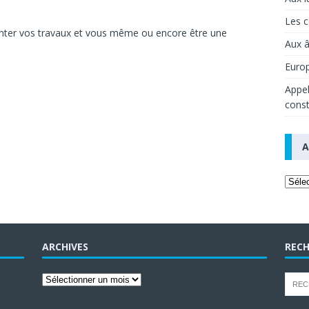
Les c
senter vos travaux et vous même ou encore être une
Aux 
Europ
Appel
const
A
ARCHIVES
RECH