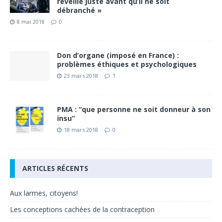
réveille juste avant qu’il ne soit
débranché »
8 mai 2018
0
Don d’organe (imposé en France) :
problèmes éthiques et psychologiques
23 mars 2018
1
PMA : “que personne ne soit donneur à son
insu”
18 mars 2018
0
ARTICLES RÉCENTS
Aux larmes, citoyens!
Les conceptions cachées de la contraception