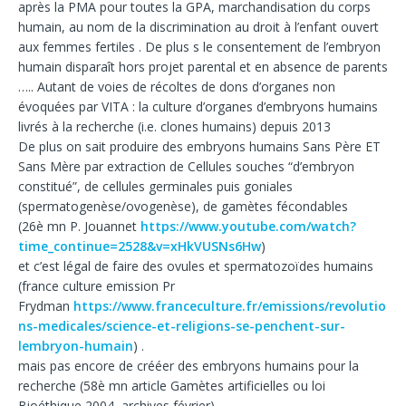
après la PMA pour toutes la GPA, marchandisation du corps
humain, au nom de la discrimination au droit à l’enfant ouvert
aux femmes fertiles . De plus s le consentement de l’embryon
humain disparaît hors projet parental et en absence de parents
….. Autant de voies de récoltes de dons d’organes non
évoquées par VITA : la culture d’organes d’embryons humains
livrés à la recherche (i.e. clones humains) depuis 2013
De plus on sait produire des embryons humains Sans Père ET
Sans Mère par extraction de Cellules souches “d’embryon
constitué”, de cellules germinales puis goniales
(spermatogenèse/ovogenèse), de gamètes fécondables
(26è mn P. Jouannet
https://www.youtube.com/watch?
time_continue=2528&v=xHkVUSNs6Hw
)
et c’est légal de faire des ovules et spermatozoïdes humains
(france culture emission Pr
Frydman
https://www.franceculture.fr/emissions/revolutio
ns-medicales/science-et-religions-se-penchent-sur-
lembryon-humain
) .
mais pas encore de crééer des embryons humains pour la
recherche (58è mn article Gamètes artificielles ou loi
Bioéthique 2004, archives février)