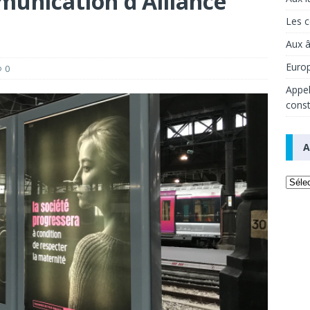
unication d’Alliance
Les c
Aux 
Europ
0
Appel
const
A