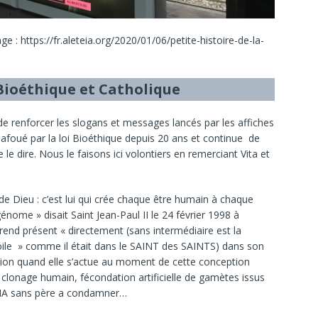
e : https://fr.aleteia.org/2020/01/06/petite-histoire-de-la-
ioéthique et Catholique
de renforcer les slogans et messages lancés par les affiches
bafoué par la loi Bioéthique depuis 20 ans et continue de
 le dire. Nous le faisons ici volontiers en remerciant Vita et
.
 de Dieu : c’est lui qui crée chaque être humain à chaque
nome » disait Saint Jean-Paul II le 24 février 1998 à
y rend présent « directement (sans intermédiaire est la
 voile » comme il était dans le SAINT des SAINTS) dans son
tion quand elle s’actue au moment de cette conception
clonage humain, fécondation artificielle de gamètes issus
 PMA sans père a condamner…