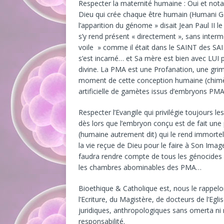
Respecter la maternité humaine : Oui et not
Dieu qui crée chaque être humain (Humani G
l’apparition du génome » disait Jean Paul II le
s’y rend présent « directement », sans interméd
voile » comme il était dans le SAINT des SA
s’est incarné… et Sa mère est bien avec LUI 
divine. La PMA est une Profanation, une gri
moment de cette conception humaine (chimèr
artificielle de gamètes issus d’embryons PM
Respecter l’Evangile qui privilégie toujours le
dès lors que l’embryon conçu est de fait une 
(humaine autrement dit) qui le rend immorte
la vie reçue de Dieu pour le faire à Son Imag
faudra rendre compte de tous les génocides e
les chambres abominables des PMA…
Bioethique & Catholique est, nous le rappelo
l’Ecriture, du Magistère, de docteurs de l’Egl
juridiques, anthropologiques sans omerta ni 
responsabilité.