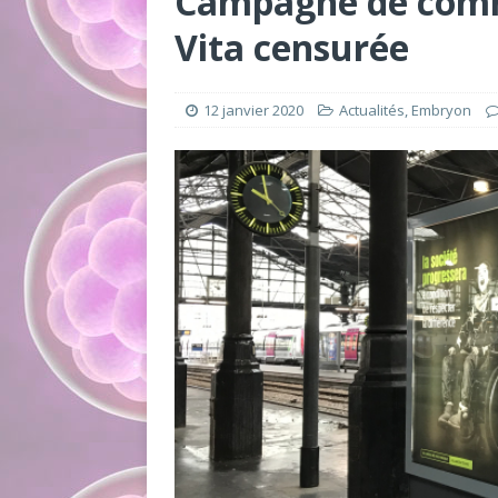
Campagne de comm
Vita censurée
12 janvier 2020
Actualités
,
Embryon