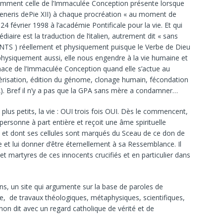
amment celle de l’Immaculée Conception présente lorsque
eneris dePie XII) à chaque procréation « au moment de
 24 février 1998 à l’académie Pontificale pour la vie. Et qui
iaire est la traduction de l’italien, autrement dit « sans
INTS ) réellement et physiquement puisque le Verbe de Dieu
physiquement aussi, elle nous engendre à la vie humaine et
mace de l’Immaculée Conception quand elle s’actue au
isation, édition du génome, clonage humain, fécondation
A). Bref il n’y a pas que la GPA sans mère a condamner…
s plus petits, la vie : OUI trois fois OUI. Dès le commencent,
personne à part entière et reçoit une âme spirituelle
l et dont ses cellules sont marqués du Sceau de ce don de
e et lui donner d’être éternellement à sa Ressemblance. Il
t martyres de ces innocents crucifiés et en particulier dans
ns, un site qui argumente sur la base de paroles de
ise, de travaux théologiques, métaphysiques, scientifiques,
non dit avec un regard catholique de vérité et de