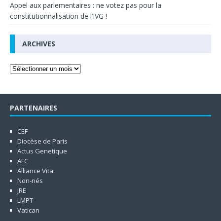
Appel aux parlementaires : ne votez pas pour la
constitutionnalisation de l’IVG !
ARCHIVES
PARTENAIRES
CEF
Diocèse de Paris
Actus Genetique
AFC
Alliance Vita
Non-nés
JRE
LMPT
Vatican