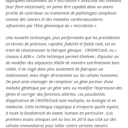
appliquées notamment au « microbiote » intestinal des humains
(leur flore intestinale), on pense être capable dans un avenir
proche de contribuer au trai­tement de pathologies complexes
comme des can­cers et des maladies cardio-vasculaires
influencées par l’état génomique du « microbiote ».
Une nouvelle technologie, plus performante que les précédentes
en termes de précision, rapidité, fia­bilité et faible coût, est en
train de révolutionner la thérapie génique : CRISPR/Cas9, ou «
ciseaux à ADN ». Cette technique permet d’enlever, d’ajouter ou
de modifier des séquences d’ADN de manière extrême­ment bien
ciblée. Il ne s’agit donc plus seulement de fabriquer un
médicament, mais d’agir directement sur les cellules humaines.
On peut ainsi envisager de remplacer un gène porteur d’une
maladie génétique par un gène sain, ou modifier l’expression des
gènes et corriger des fonctions altérées. Les possibilités
d’application de CRISPR/Cas9 sont multiples, en bio­logie et en
médecine. Cette technique s’applique à n’importe quelle espèce,
à toute la biodiversité du vi­vant, humain en particulier. (Les
premiers essais cli­niques ont eu lieu en 2016 aux USA sur des
cellules immunitaires pour lutter contre certains cancers.