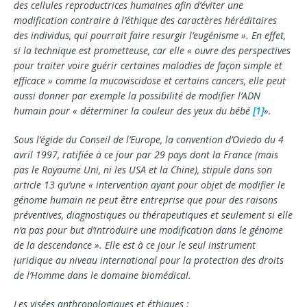
des cellules reproductrices humaines afin d’éviter une
modification contraire à l’éthique des caractères héréditaires
des in­dividus, qui pourrait faire resurgir l’eugénisme ». En ef­fet,
si la technique est prometteuse, car elle « ouvre des perspectives
pour traiter voire guérir certaines ma­ladies de façon simple et
efficace » comme la muco­viscidose et certains cancers, elle peut
aussi donner par exemple la possibilité de modifier l’ADN
humain pour « déterminer la couleur des yeux du bébé
[1]
».
Sous l’égide du Conseil de l’Europe, la convention d’Oviedo du 4
avril 1997, ratifiée à ce jour par 29 pays dont la France (mais
pas le Royaume Uni, ni les USA et la Chine), stipule dans son
article 13 qu’une « intervention ayant pour objet de modifier le
génome humain ne peut être entreprise que pour des raisons
préventives, diagnostiques ou thérapeutiques et seule­ment si elle
n’a pas pour but d’introduire une modifica­tion dans le génome
de la descendance ». Elle est à ce jour le seul instrument
juridique au niveau interna­tional pour la protection des droits
de l’Homme dans le domaine biomédical.
Les visées anthropologiques et éthiques :