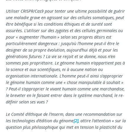
Utiliser CRISPR/Cas9 pour tenter une ultime possibi­lité de guérir
une maladie grave en agissant sur des cellules somatiques, peut
être bénéfique si les condi­tions éthiques et de sureté sont
assurées. L’utiliser sur des zygotes et des cellules germinales ou
pour « augmenter l’humain » selon ses propres désirs est
particulièrement dangereux : jusqu’où l’homme peut-il être le
designer de sa propre évolution, au­jourd’hui déjà et pour les
générations futures ? La vie se reçoit et se donne, nous n’en
sommes pas pro­priétaire. Le génome humain n’appartient pas à
la science et aux scientifiques, ni à aucune nation ou
organisation internationale. L’homme peut-il ainsi s’approprier
le génome humain comme une « chose manipulable à souhait »
? Peut-il s’approprier le vi­vant humain comme une marchandise,
le breveter en le faisant entrer dans le système marchand, le re­
définir selon ses vues ?
Le Comité d’éthique de l’Inserm, dans une recom­mandation sur
les technologies d’édition du gé­nome
[2]
, attire l’attention « sur la
question plus philo­sophique qui met en tension la plasticité du