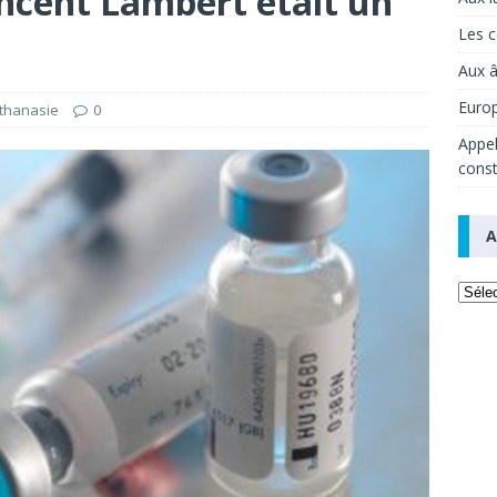
Vincent Lambert était un
Les c
Aux 
Europ
thanasie
0
Appel
const
A