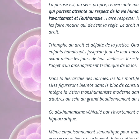
La phrase est, au sens propre, renversante mais
qui portent atteinte au respect de la vie huma
l’avortement et l’euthanasie .
Faire respecter l
les faire mourir qui devient la règle. Le droit n
droit.
Triomphe du droit et défaite de la justice. Qua
enfants handicapés jusqu’au jour de leur naiss
avant même les jours de leur vieillesse. Il reste
l’objet d’un aménagement technique de la loi.
Dans la hiérarchie des normes, les lois mortif
Elles figureront bientôt dans le bloc de consti
intègre la vision transhumaniste moderne dans
d’autres au sein du grand bouillonnement du 
Ce dés-humanisme véhiculé par l’avortement e
hippocratique.
Même empoisonnement sémantique pour mainte
grossesse au lieu d’avortement. Interruption d