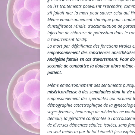
ou les traitements pouvaient reprendre, comme
s’il fallait nier la mort pour sauver celui qui l’i
Même empoisonnement chimique pour conduire 
d’insuffisance rénale, d’accumulation de pota
Injection de chlorure de potassium dans le co
à l’avortement tardif.
La mort par défaillance des fonctions vitales 
empoisonnement des consciences anesthésiées 
Analgésie fœtale en cas d’avortement. Pour don
seconde de combattre la douleur alors même qu
patient.
Même empoisonnement des sentiments puisque
miséricordieuse à des semblables dont la vie 
empoisonnement des spécialités qui incluent l
démographie catastrophique de la gynécologie 
sages-femmes, beaucoup de médecins ne voulan
Demain, la gériatrie confrontée à l’accroisse
de diverses démences séniles, isolées, sans fam
au seul médecin par la loi Léonetti fera explos