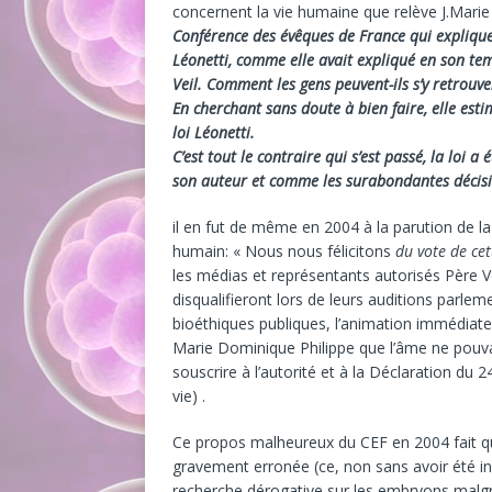
concernent la vie humaine que relève J.Mari
Conférence des évêques de France qui explique q
Léonetti, comme elle avait expliqué en son temp
Veil. Comment les gens peuvent-ils s’y retrouv
En cherchant sans doute à bien faire, elle est
loi Léonetti.
C’est tout le contraire qui s’est passé, la loi
son auteur et comme les surabondantes décisi
il en fut de même en 2004 à la parution de la 
humain: « Nous nous félicitons
du vote de cet
les médias et représentants autorisés Père V
disqualifieront lors de leurs auditions parl
bioéthiques publiques, l’animation immédiate 
Marie Dominique Philippe que l’âme ne pouva
souscrire à l’autorité et à la Déclaration du 2
vie) .
Ce propos malheureux du CEF en 2004 fait que
gravement erronée (ce, non sans avoir été in
recherche dérogative sur les embryons malg