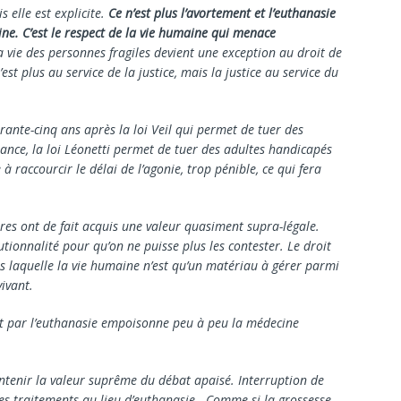
 elle est explicite.
Ce n’est plus l’avortement et l’euthanasie
ine. C’est le respect de la vie humaine qui menace
a vie des personnes fragiles devient une exception au droit de
’est plus au service de la justice, mais la justice au service du
rante-cinq ans après la loi Veil qui permet de tuer des
ance, la loi Léonetti permet de tuer des adultes handicapés
 à raccourcir le délai de l’agonie, trop pénible, ce qui fera
ères ont de fait acquis une valeur quasiment supra-légale.
tutionnalité pour qu’on ne puisse plus les contester. Le droit
 laquelle la vie humaine n’est qu’un matériau à gérer parmi
vivant.
t par l’euthanasie empoisonne peu à peu la médecine
nir la valeur suprême du débat apaisé. Interruption de
es traitements au lieu d’euthanasie . Comme si la grossesse