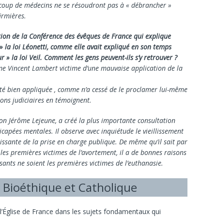
ucoup de médecins ne se résoudront pas à « débrancher »
firmières.
osition de la Conférence des évêques de France qui explique
 » la loi Léonetti, comme elle avait expliqué en son temps
ur » la loi Veil. Comment les gens peuvent-ils s’y retrouver ?
ime Vincent Lambert victime d’une mauvaise application de la
 a été bien appliquée , comme n’a cessé de le proclamer lui-même
ons judiciaires en témoignent.
tion Jérôme Lejeune, a créé la plus importante consultation
apées mentales. Il observe avec inquiétude le vieillissement
oissante de la prise en charge publique. De même qu’il sait par
les premières victimes de l’avortement, il a de bonnes raisons
ssants ne soient les premières victimes de l’euthanasie.
Bioéthique et Catholique
l’Église de France dans les sujets fondamentaux qui