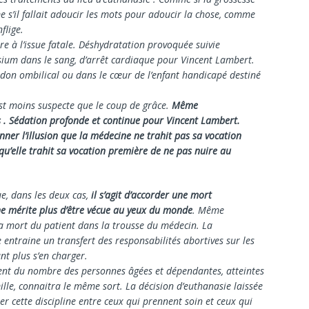
 s’il fallait adoucir les mots pour adoucir la chose, comme
nflige.
à l’issue fatale. Déshydratation provoquée suivie
ssium dans le sang, d’arrêt cardiaque pour Vincent Lambert.
rdon ombilical ou dans le cœur de l’enfant handicapé destiné
est moins suspecte que le coup de grâce.
Même
. Sédation profonde et continue pour Vincent Lambert.
ner l’illusion que la médecine ne trahit pas sa vocation
’elle trahit sa vocation première de ne pas nuire au
, dans les deux cas,
il s’agit d’accorder une mort
ne mérite plus d’être vécue au yeux du monde
. Même
a mort du patient dans la trousse du médecin. La
entraine un transfert des responsabilités abortives sur les
t plus s’en charger.
ment du nombre des personnes âgées et dépendantes, atteintes
ille, connaitra le même sort. La décision d’euthanasie laissée
er cette discipline entre ceux qui prennent soin et ceux qui