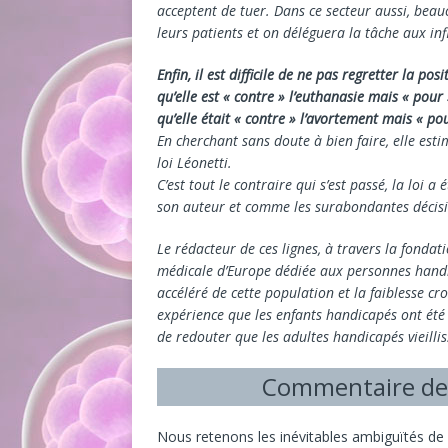
acceptent de tuer. Dans ce secteur aussi, bea
leurs patients et on déléguera la tâche aux in
Enfin, il est difficile de ne pas regretter la p
qu’elle est « contre » l’euthanasie mais « pour
qu’elle était « contre » l’avortement mais « po
En cherchant sans doute à bien faire, elle est
loi Léonetti.
C’est tout le contraire qui s’est passé, la loi
son auteur et comme les surabondantes décisi
Le rédacteur de ces lignes, à travers la fonda
médicale d’Europe dédiée aux personnes handic
accéléré de cette population et la faiblesse cr
expérience que les enfants handicapés ont été 
de redouter que les adultes handicapés vieilli
Commentaire de 
Nous retenons les inévitables ambiguïtés de 