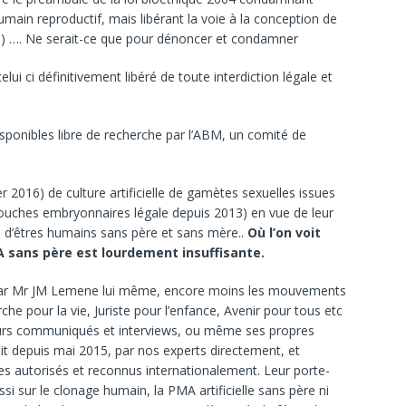
ain reproductif, mais libérant la voie à la conception de
e ) …. Ne serait-ce que pour dénoncer et condamner
ui ci définitivement libéré de toute interdiction légale et
sponibles libre de recherche par l’ABM, un comité de
ier 2016) de culture artificielle de gamètes sexuelles issues
souches embryonnaires légale depuis 2013) en vue de leur
n d’êtres humains sans père et sans mère..
Où l’on voit
A sans père est lourdement insuffisante.
ée par Mr JM Lemene lui même, encore moins les mouvements
che pour la vie, Juriste pour l’enfance, Avenir pour tous etc
 leurs communiqués et interviews, ou même ses propres
uit depuis mai 2015, par nos experts directement, et
ues autorisés et reconnus internationalement. Leur porte-
si sur le clonage humain, la PMA artificielle sans père ni