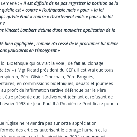
e Lemené :
«
il est difficile de ne pas regretter la position de la
u’elle est « contre » l’euthanasie mais « pour » la loi
s qu’elle était « contre » l’avortement mais « pour » la loi
er ?
ime Vincent Lambert victime d’une mauvaise application de la
 a été bien appliquée , comme n’a cessé de le proclamer lui-même
ons judiciaires en témoignent »
loi Bioéthique qui ouvrait la voie , de fait au clonage
te Loi
» ( Mgr Ricard président du CEF). Il est vrai que tous
erspieren, Père Olivier Dinechain, Père Bruguès,
ementaires, en commissions bioéthiques, débats et journées
au profit de l’affirmation tardive défendue par le Père
it être présente que tardivement (déniant et refusant de
4 février 1998 de Jean Paul II à l’Académie Pontificale pour la
 l’Église ne reviendra pas sur cette appréciation
formée des articles autorisant le clonage humain et la
ré le préambule de la loi bioéthique 2004 condamnant