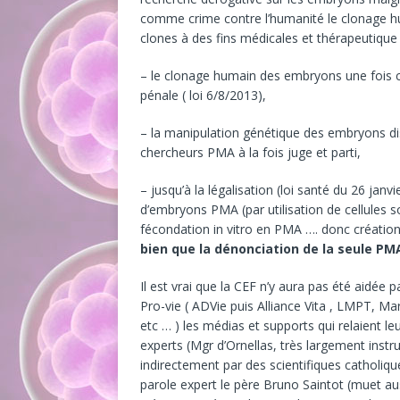
comme crime contre l’humanité le clonage hum
clones à des fins médicales et thérapeutiqu
– le clonage humain des embryons une fois cel
pénale ( loi 6/8/2013),
– la manipulation génétique des embryons di
chercheurs PMA à la fois juge et parti,
– jusqu’à la légalisation (loi santé du 26 janv
d’embryons PMA (par utilisation de cellules 
fécondation in vitro en PMA …. donc créatio
bien que la dénonciation de la seule PM
Il est vrai que la CEF n’y aura pas été aid
Pro-vie ( ADVie puis Alliance Vita , LMPT, Mar
etc … ) les médias et supports qui relaient
experts (Mgr d’Ornellas, très largement instr
indirectement par des scientifiques catholiq
parole expert le père Bruno Saintot (muet aus